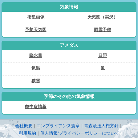
気象情報
衛星画像
天気図（実況）
予想天気図
雨雲予想
アメダス
降水量
日照
気温
風
積雪
季節のその他の気象情報
熱中症情報
会社概要
｜
コンプライアンス憲章
｜
青森放送人権方針
｜
利用規約
｜
個人情報/プライバシーポリシーについて