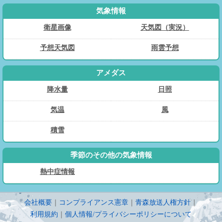
気象情報
衛星画像
天気図（実況）
予想天気図
雨雲予想
アメダス
降水量
日照
気温
風
積雪
季節のその他の気象情報
熱中症情報
会社概要
｜
コンプライアンス憲章
｜
青森放送人権方針
｜
利用規約
｜
個人情報/プライバシーポリシーについて