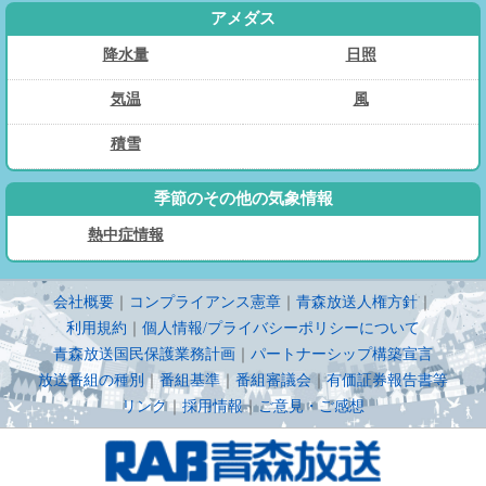
アメダス
降水量
日照
気温
風
積雪
季節のその他の気象情報
熱中症情報
会社概要
｜
コンプライアンス憲章
｜
青森放送人権方針
｜
利用規約
｜
個人情報/プライバシーポリシーについて
青森放送国民保護業務計画
｜
パートナーシップ構築宣言
放送番組の種別
｜
番組基準
｜
番組審議会
｜
有価証券報告書等
リンク
｜
採用情報
｜
ご意見・ご感想