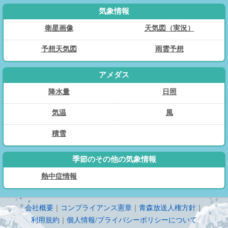
気象情報
衛星画像
天気図（実況）
予想天気図
雨雲予想
アメダス
降水量
日照
気温
風
積雪
季節のその他の気象情報
熱中症情報
会社概要
｜
コンプライアンス憲章
｜
青森放送人権方針
｜
利用規約
｜
個人情報/プライバシーポリシーについて