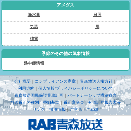
アメダス
降水量
日照
気温
風
積雪
季節のその他の気象情報
熱中症情報
会社概要
｜
コンプライアンス憲章
｜
青森放送人権方針
｜
利用規約
｜
個人情報/プライバシーポリシーについて
青森放送国民保護業務計画
｜
パートナーシップ構築宣言
放送番組の種別
｜
番組基準
｜
番組審議会
｜
有価証券報告書等
リンク
｜
採用情報
｜
ご意見・ご感想