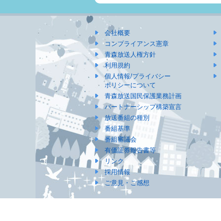
会社概要
コンプライアンス憲章
青森放送人権方針
利用規約
個人情報/プライバシー
ポリシーについて
青森放送国民保護業務計画
パートナーシップ構築宣言
放送番組の種別
番組基準
番組審議会
有価証券報告書等
リンク
採用情報
ご意見・ご感想