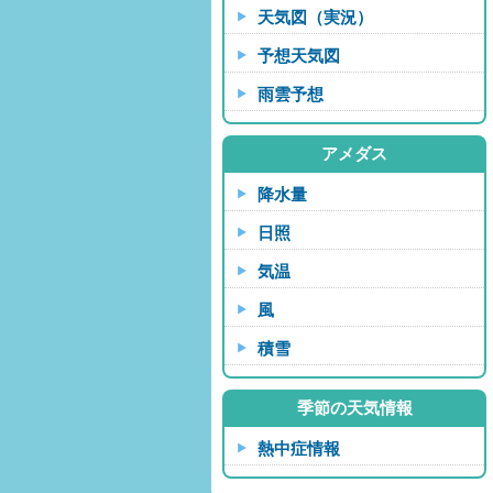
天気図（実況）
予想天気図
雨雲予想
アメダス
降水量
日照
気温
風
積雪
季節の天気情報
熱中症情報