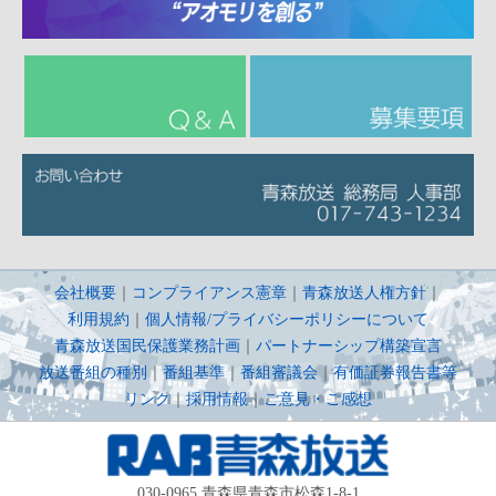
会社概要
｜
コンプライアンス憲章
｜
青森放送人権方針
｜
利用規約
｜
個人情報/プライバシーポリシーについて
青森放送国民保護業務計画
｜
パートナーシップ構築宣言
放送番組の種別
｜
番組基準
｜
番組審議会
｜
有価証券報告書等
リンク
｜
採用情報
｜
ご意見・ご感想
030-0965 青森県青森市松森1-8-1