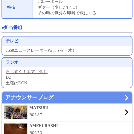
バレーボール
特技
ギター（少しだけ…）
その時の気分を即興で歌にする
●担当番組
テレビ
1550ニュースレーダーWith（火・木）
ラジオ
らじすく！エア（金）
D2
土曜はDON
アナウンサーブログ
MATSURI
2026.8.7
AMEFURASHI
2026.7.3