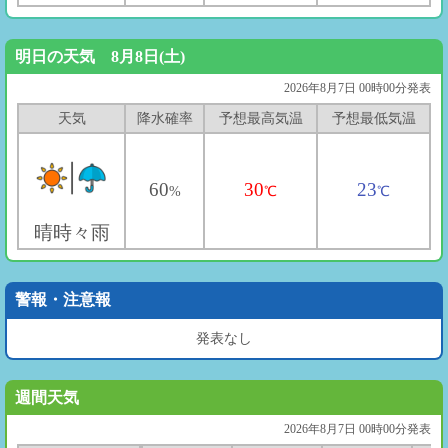
明日の天気 8月8日(土)
2026年8月7日 00時00分発表
天気
降水確率
予想最高気温
予想最低気温
60
30
23
%
℃
℃
晴時々雨
警報・注意報
発表なし
週間天気
2026年8月7日 00時00分発表