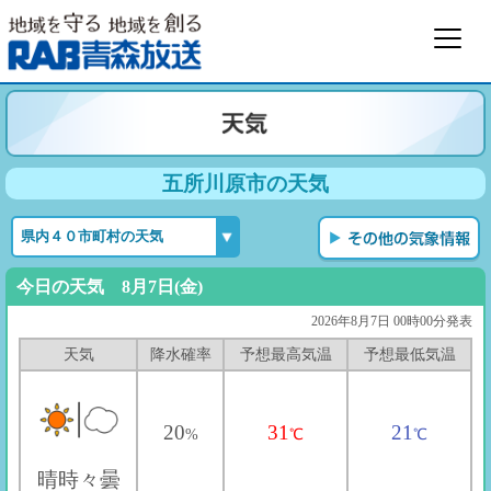
五所川原市の天気
今日の天気 8月7日(金)
2026年8月7日 00時00分発表
天気
降水確率
予想最高気温
予想最低気温
20
31
21
%
℃
℃
晴時々曇