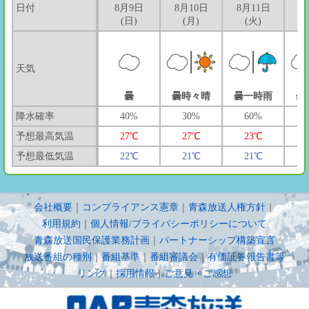
日付
8月9日
8月10日
8月11日
8
(日)
(月)
(火)
天気
曇
曇時々晴
曇一時雨
曇
降水確率
40%
30%
60%
予想最高気温
27℃
27℃
23℃
予想最低気温
22℃
21℃
21℃
会社概要
｜
コンプライアンス憲章
｜
青森放送人権方針
｜
利用規約
｜
個人情報/プライバシーポリシーについて
青森放送国民保護業務計画
｜
パートナーシップ構築宣言
放送番組の種別
｜
番組基準
｜
番組審議会
｜
有価証券報告書等
リンク
｜
採用情報
｜
ご意見・ご感想