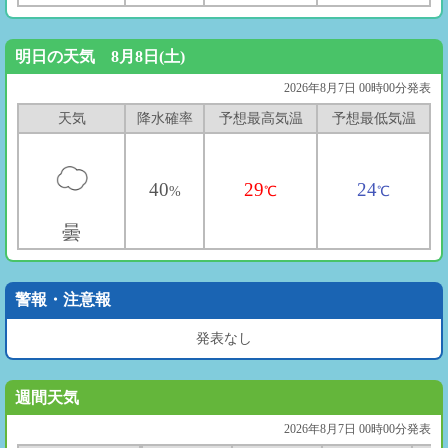
明日の天気 8月8日(土)
2026年8月7日 00時00分発表
天気
降水確率
予想最高気温
予想最低気温
40
29
24
%
℃
℃
曇
警報・注意報
発表なし
週間天気
2026年8月7日 00時00分発表