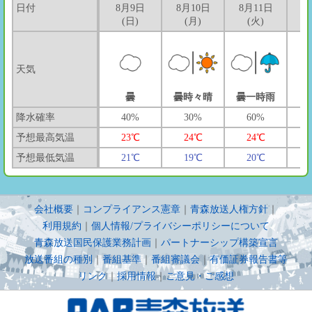
日付
8月9日
8月10日
8月11日
8
(日)
(月)
(火)
天気
曇
曇時々晴
曇一時雨
降水確率
40%
30%
60%
予想最高気温
23℃
24℃
24℃
予想最低気温
21℃
19℃
20℃
会社概要
｜
コンプライアンス憲章
｜
青森放送人権方針
｜
利用規約
｜
個人情報/プライバシーポリシーについて
青森放送国民保護業務計画
｜
パートナーシップ構築宣言
放送番組の種別
｜
番組基準
｜
番組審議会
｜
有価証券報告書等
リンク
｜
採用情報
｜
ご意見・ご感想