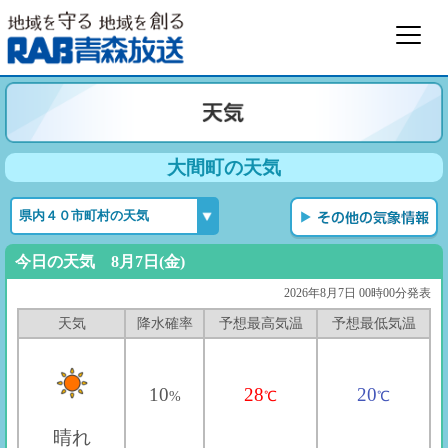
大間町の天気
今日の天気 8月7日(金)
2026年8月7日 00時00分発表
天気
降水確率
予想最高気温
予想最低気温
10
28
20
%
℃
℃
晴れ