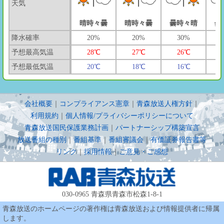
天気
晴時々曇
晴時々曇
曇時々晴
曇
降水確率
20%
20%
30%
予想最高気温
28℃
27℃
26℃
予想最低気温
20℃
18℃
16℃
会社概要
｜
コンプライアンス憲章
｜
青森放送人権方針
｜
利用規約
｜
個人情報/プライバシーポリシーについて
青森放送国民保護業務計画
｜
パートナーシップ構築宣言
放送番組の種別
｜
番組基準
｜
番組審議会
｜
有価証券報告書等
リンク
｜
採用情報
｜
ご意見・ご感想
030-0965 青森県青森市松森1-8-1
青森放送のホームページの著作権は青森放送および情報提供者に帰属
します。