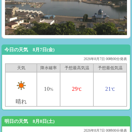
今日の天気 8月7日(金)
2026年8月7日 00時00分発表
天気
降水確率
予想最高気温
予想最低気温
10
29
21
%
℃
℃
晴れ
明日の天気 8月8日(土)
2026年8月7日 00時00分発表