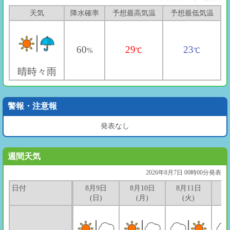
天気
降水確率
予想最高気温
予想最低気温
60
29
23
%
℃
℃
晴時々雨
警報・注意報
発表なし
週間天気
2026年8月7日 00時00分発表
日付
8月9日
8月10日
8月11日
8
(日)
(月)
(火)