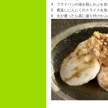
4 フライパンの油を熱しかぶを
5 裏返しにんにくのスライスを
6 火が通ったら器に盛り付けか