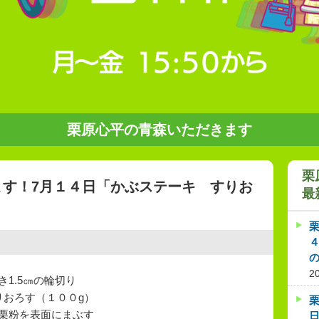
栗原心平の青森いただきます
栗
ます！7月１４日「かぶステーキ すりお
最
2
1.5㎝の輪切り
りおろす（１００g）
栗粉を表面にまぶす