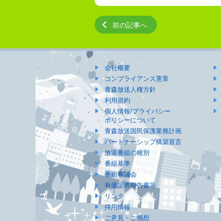
前の記事へ
会社概要
コンプライアンス憲章
青森放送人権方針
利用規約
個人情報/プライバシー
ポリシーについて
青森放送国民保護業務計画
パートナーシップ構築宣言
放送番組の種別
番組基準
番組審議会
有価証券報告書等
リンク
採用情報
ご意見・ご感想