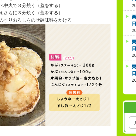
並べ中火で３分焼く（蓋をする）
20
加えさらに３分焼く（蓋をする）
栗
ぶのすりおろしをのせ調味料をかける
2
栗
2
栗
2