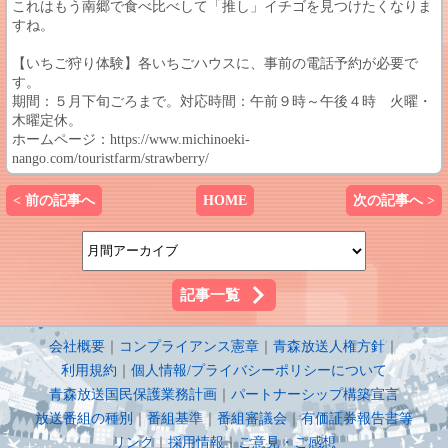
これはもう南郷で食べ比べして「推し」イチゴを見つけたくなりま
すね。
【いちご狩り体験】各いちごハウスに、事前の電話予約が必要で
す。
期間：５月下旬ごろまで。対応時間：午前９時～午後４時 火曜・
木曜定休。
ホームページ：https://www.michinoeki-
nango.com/touristfarm/strawberry/
< 前の記事へ
HOME
次の記事へ >
記事一覧
会社概要
｜
コンプライアンス憲章
｜
青森放送人権方針
｜
利用規約
｜
個人情報/プライバシーポリシーについて
青森放送国民保護業務計画
｜
パートナーシップ構築宣言
放送番組の種別
｜
番組基準
｜
番組審議会
｜
有価証券報告書等
リンク
｜
採用情報
｜
ご意見・ご感想