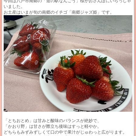
今回は八戸市南郷の「道の駅なんごう」様がおさんぽにいらっしゃ
いました。
お土産はいまが旬の南郷のイチゴ「南郷ジャズ姫」です。
「とちおとめ」は甘みと酸味のバランスが絶妙で、
「かおり野」は甘さが際立ち後味はすっと軽やか。
どちらもみずみずしくて口の中で果汁がじゅわっと広がります。