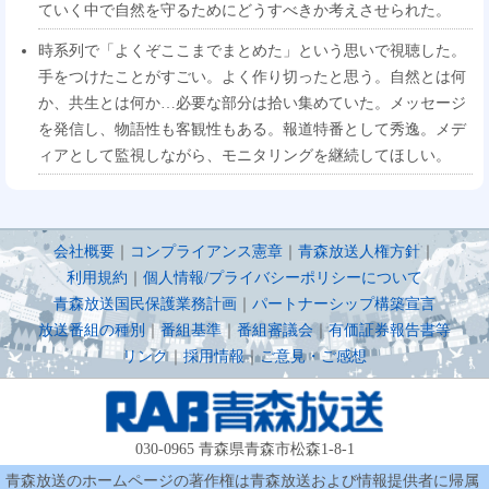
ていく中で自然を守るためにどうすべきか考えさせられた。
時系列で「よくぞここまでまとめた」という思いで視聴した。
手をつけたことがすごい。よく作り切ったと思う。自然とは何
か、共生とは何か…必要な部分は拾い集めていた。メッセージ
を発信し、物語性も客観性もある。報道特番として秀逸。メデ
ィアとして監視しながら、モニタリングを継続してほしい。
会社概要
｜
コンプライアンス憲章
｜
青森放送人権方針
｜
利用規約
｜
個人情報/プライバシーポリシーについて
青森放送国民保護業務計画
｜
パートナーシップ構築宣言
放送番組の種別
｜
番組基準
｜
番組審議会
｜
有価証券報告書等
リンク
｜
採用情報
｜
ご意見・ご感想
030-0965 青森県青森市松森1-8-1
青森放送のホームページの著作権は青森放送および情報提供者に帰属