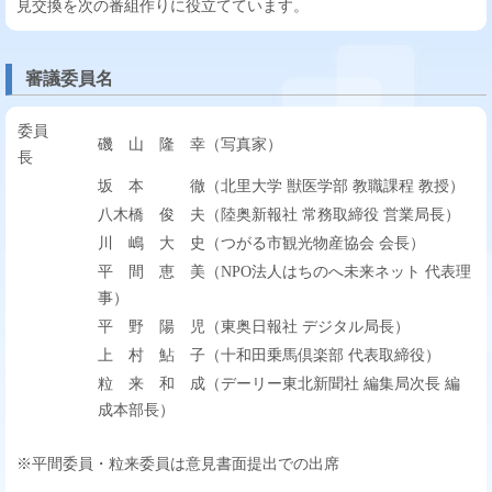
見交換を次の番組作りに役立てています。
審議委員名
委員
磯 山 隆 幸（写真家）
長
坂 本 徹（北里大学 獣医学部 教職課程 教授）
八木橋 俊 夫（陸奥新報社 常務取締役 営業局長）
川 嶋 大 史（つがる市観光物産協会 会長）
平 間 恵 美（NPO法人はちのへ未来ネット 代表理
事）
平 野 陽 児（東奥日報社 デジタル局長）
上 村 鮎 子（十和田乗馬倶楽部 代表取締役）
粒 来 和 成（デーリー東北新聞社 編集局次長 編
成本部長）
※平間委員・粒来委員は意見書面提出での出席