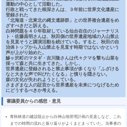
運動の中心として活動した。
行政と戦ってきた根深さんは、３年前に世界文化遺産に
登録された
「北海道・北東北の縄文遺跡群」との世界複合遺産をめ
ざすべきだと訴える。
白神問題を４０年取材している仙台在住のジャーナリス
ト・佐藤昌明さんは、秋田側の世界遺産地域の入山禁止
を見直そうと講演活動を続けている。すると、秋田の自
治体トップから入山禁止を見直す時期ではないかという
声が上がり始めた。
鰺ヶ沢町のマタギ・吉川隆さんは代々クマを撃ち山菜を
採って森と共に生きてきた。しかし、
世界遺産に登録されると禁止事項が多くなり「ふざける
なと大きな声で叫びたくなる」と憤りを隠さない。
森の文化が失われようとしている。
さまざまな人の証言から世界遺産を未来につなげるため
にどうするべきか考える。
審議委員からの感想・意見
青秋林道の建設阻止から白神山地管理計画の見直しなど、これ
までの時間の流れと振り返りがよくまとまっていた。当事者の