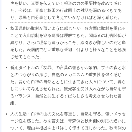
声を拾い、真実を伝えていく報道の力の重要性を改めて感じ
た。今後は、青森と秋田の行政同士の対話を深めるべきであ
り、県民も自分事として考えていかなければと深く感じた。
秋田県側の取材が薄いように感じたが、各方面に取材を重ねる
ことで入山規制を巡る葛藤は理解できた。関係者の利害関係が
異なり、さらに理念も違うからこそ、線引きが難しいのだと痛
感した。表層的でない重厚な番組。何よりも様々なことを勉強
させてもらった。
番組タイトルの「功罪」の言葉の響きが印象的。ブナの森と水
とのつながりの深さ、自然のメカニズムの重要性を強く感じ
た。昔から白神の自然とともに生きてきた人々について、暮ら
しについて考えさせられた。観光客を受け入れながら自然を守
るバランス、自然と共生するすばらしさも考えさせられた番
組。
人の生活・白神の山の文化を尊重し、自然を守る。強いメッセ
ージ性を感じた。欲を言えば、青森側と秋田側の対応の違いに
ついて、理由や根拠をより詳しく伝えてほしかった。秋田側の