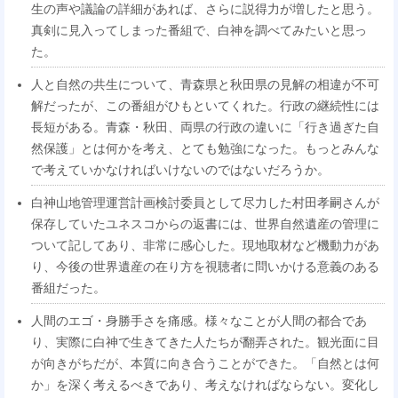
生の声や議論の詳細があれば、さらに説得力が増したと思う。
真剣に見入ってしまった番組で、白神を調べてみたいと思っ
た。
人と自然の共生について、青森県と秋田県の見解の相違が不可
解だったが、この番組がひもといてくれた。行政の継続性には
長短がある。青森・秋田、両県の行政の違いに「行き過ぎた自
然保護」とは何かを考え、とても勉強になった。もっとみんな
で考えていかなければいけないのではないだろうか。
白神山地管理運営計画検討委員として尽力した村田孝嗣さんが
保存していたユネスコからの返書には、世界自然遺産の管理に
ついて記してあり、非常に感心した。現地取材など機動力があ
り、今後の世界遺産の在り方を視聴者に問いかける意義のある
番組だった。
人間のエゴ・身勝手さを痛感。様々なことが人間の都合であ
り、実際に白神で生きてきた人たちが翻弄された。観光面に目
が向きがちだが、本質に向き合うことができた。「自然とは何
か」を深く考えるべきであり、考えなければならない。変化し