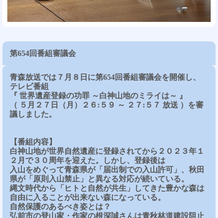
第654回番組審議会
青森放送では７月８日に第654回番組審議会を開催し、
テレビ番組
『 世界遺産登録の功罪 ～白神山地のミライは～
』
（ ５月２７日（月）２６:５９ ～ ２７:５７ 放送 ）を審
議しました。
【番組内容】
白神山地が世界自然遺産に登録されてから２０２３年１
２月で３０周年を迎えた。しかし、登録後は
入山をめぐって青森県が「届出制での入山許可」、秋田
県が「原則入山禁止」と異なる対応が続いている。
縄文時代から「ヒトと自然が共生」してきた豊かな森は
自由に入ることが出来ない森になっている。
自然保護のあるべき姿とは？
弘前市の登山家・作家の根深誠さんは青秋林道建設阻止