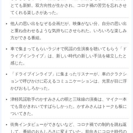
とても新鮮。双方向性が生かされ、コロナ禍の苦労を忘れさせ
てくれる楽しさがあった。
他人の思い出をなぞる企画だが、映像がない分、自分の思い出
と重ね合わせるような気持ちにさせられた。いろいろな楽しみ
方ができる番組。
車で集まってもらいラジオで民謡の生演奏を聴いてもらう「ド
ライブインライブ」は、新しい時代の新しい手法を確立したと
感じた。
「ドライブインライブ」に集まったリスナーが、車のクラクシ
ョンで呼びかけに応えるコミュニケーションは、光景が目に浮
かびおもしろかった。
津軽民謡歌手のかすみさんの唄と三味線の演奏は、マイク一本
でも音がきれいですばらしかった。かすみさんはトークも板に
ついてきた。
街角インタビューができないなど、コロナ禍での制約を跳ね返
して、番組のおもしろさに変えていた。前向きにコロナ時代の