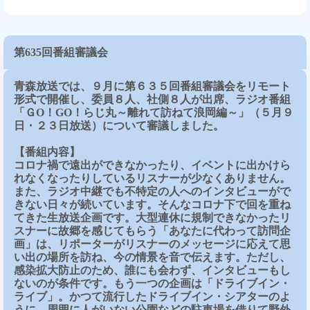
第635回番組審議会
青森放送では、９月に第６３５回番組審議会をリモート
形式で開催し、委員８人、社側８人が出席、ラジオ番組
「ＧO！GO！らじ丸～離れて訪ねて浪岡編～」（５月９
日・２３日放送）について審議しました。
【番組内容】
コロナ禍で遠出ができなかったり、イベントに出かけら
れなくなったりしているリスナーが少なくありません。
また、ラジオ中継でも不特定の人へのインタビューがで
きない日々が続いています。そんなコロナ下で回を重ね
てきた生放送企画です。大型連休に規制できなかったリ
スナーに故郷を感じてもらう「あなたに代わって訪問企
画」は、リポーターがリスナーのメッセージに応えて思
い出の場所を訪ね、今の情景を音で伝えます。ただし、
感染拡大防止のため、誰にも会わず、インタビューもし
ないのが条件です。もう一つの企画は「ドライブイン・
ライブ」。かつて流行したドライブイン・シアターのよ
うに、周囲に人がいない公園などの駐車場を借りて野外