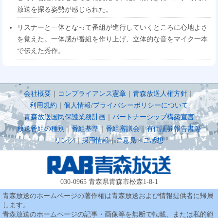
放送を探る姿勢が感じられた。
リスナーと一体となって番組が進行していくところに心地よさ
を覚えた。一体感が番組を作り上げ、立体的な音をマイク一本
で伝えた秀作。
会社概要
｜
コンプライアンス憲章
｜
青森放送人権方針
｜
利用規約
｜
個人情報/プライバシーポリシーについて
青森放送国民保護業務計画
｜
パートナーシップ構築宣言
放送番組の種別
｜
番組基準
｜
番組審議会
｜
有価証券報告書等
リンク
｜
採用情報
｜
ご意見・ご感想
030-0965 青森県青森市松森1-8-1
青森放送のホームページの著作権は青森放送および情報提供者に帰属
します。
青森放送のホームページの記事・画像等を無断で転載、または私的範