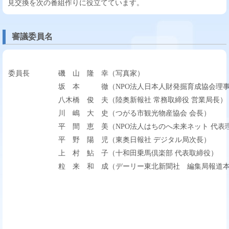
見交換を次の番組作りに役立てています。
審議委員名
委員長
磯 山 隆 幸（写真家）
坂 本 徹（NPO法人日本人財発掘育成協会理
八木橋 俊 夫（陸奥新報社 常務取締役 営業局長）
川 嶋 大 史（つがる市観光物産協会 会長）
平 間 恵 美（NPO法人はちのへ未来ネット 代表
平 野 陽 児（東奥日報社 デジタル局次長）
上 村 鮎 子（十和田乗馬倶楽部 代表取締役）
粒 来 和 成（デーリー東北新聞社 編集局報道