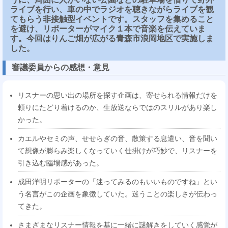
ライブを行い、車の中でラジオを聴きながらライブを観
てもらう非接触型イベントです。スタッフを集めること
を避け、リポーターがマイク１本で音楽を伝えていま
す。今回はりんご畑が広がる青森市浪岡地区で実施しま
した。
審議委員からの感想・意見
リスナーの思い出の場所を探す企画は、寄せられる情報だけを
頼りにたどり着けるのか、生放送ならではのスリルがあり楽し
かった。
カエルやセミの声、せせらぎの音、散策する息遣い、音を聞い
て想像が膨らみ楽しくなっていく仕掛けが巧妙で、リスナーを
引き込む臨場感があった。
成田洋明リポーターの「迷ってみるのもいいものですね」とい
う名言がこの企画を象徴していた。迷うことの楽しさが伝わっ
てきた。
さまざまなリスナー情報を基に一緒に謎解きをしていく感覚が