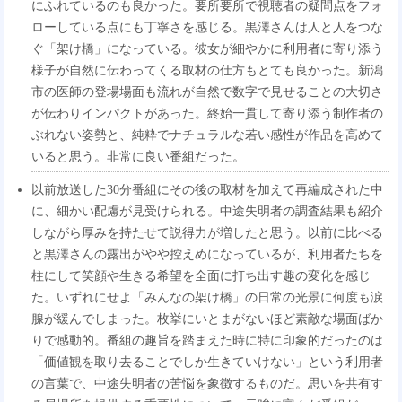
にふれているのも良かった。要所要所で視聴者の疑問点をフォ
ローしている点にも丁寧さを感じる。黒澤さんは人と人をつな
ぐ「架け橋」になっている。彼女が細やかに利用者に寄り添う
様子が自然に伝わってくる取材の仕方もとても良かった。新潟
市の医師の登場場面も流れが自然で数字で見せることの大切さ
が伝わりインパクトがあった。終始一貫して寄り添う制作者の
ぶれない姿勢と、純粋でナチュラルな若い感性が作品を高めて
いると思う。非常に良い番組だった。
以前放送した30分番組にその後の取材を加えて再編成された中
に、細かい配慮が見受けられる。中途失明者の調査結果も紹介
しながら厚みを持たせて説得力が増したと思う。以前に比べる
と黒澤さんの露出がやや控えめになっているが、利用者たちを
柱にして笑顔や生きる希望を全面に打ち出す趣の変化を感じ
た。いずれにせよ「みんなの架け橋」の日常の光景に何度も涙
腺が緩んでしまった。枚挙にいとまがないほど素敵な場面ばか
りで感動的。番組の趣旨を踏まえた時に特に印象的だったのは
「価値観を取り去ることでしか生きていけない」という利用者
の言葉で、中途失明者の苦悩を象徴するものだ。思いを共有す