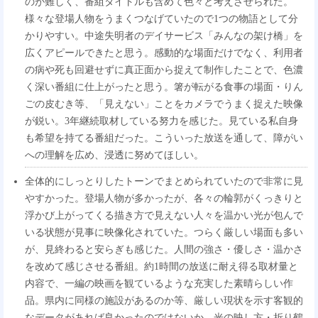
のが難しく、番組タイトルも含めて色々と考えさせられた。
様々な登場人物をうまくつなげていたので1つの物語として分
かりやすい。中途失明者のデイサービス「みんなの架け橋」を
広くアピールできたと思う。感動的な場面だけでなく、利用者
の病や死も回避せずに真正面から捉えて制作したことで、色濃
く深い番組に仕上がったと思う。箸が転がる食事の場面・りん
ごの皮むき等、「見えない」ことをカメラでうまく捉えた映像
が鋭い。3年継続取材している努力を感じた。見ている私自身
も希望を持てる番組だった。こういった放送を通して、障がい
への理解を広め、浸透に努めてほしい。
全体的にしっとりしたトーンでまとめられていたので非常に見
やすかった。登場人物が多かったが、各々の輪郭がくっきりと
浮かび上がってくる描き方で見えない人々を温かい光が包んで
いる状態が見事に映像化されていた。つらく厳しい場面も多い
が、見終わると安らぎも感じた。人間の強さ・優しさ・温かさ
を改めて感じさせる番組。約1時間の放送に耐え得る取材量と
内容で、一編の映画を観ているような充実した素晴らしい作
品。県内に同様の施設があるのか等、厳しい現状を示す客観的
なデータがあれば良かったのではないか。光の映し方・折り鶴