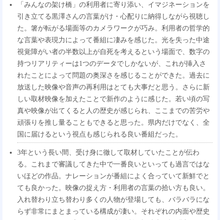
「みんなの架け橋」の利用者に寄り添い、イマジネーションを
引き立てる黒澤さんの言葉がけ・心配りに納得しながら視聴し
た。箸が転がる場面等のカメラワークが巧み。利用者の哲学的
な言葉や表現力によって番組に凄みを感じた。光を失った中途
視覚障がい者の半数以上が自死を考えるという場面で、数字の
持つリアリティーは1つのデータでしかないが、これが挿入さ
れたことによって問題の奥深さを感じることができた。過去に
放送した映像や音声の再利用はとても大事だと思う。さらに新
しい取材映像を加えたことで新作のように感じた。若い頃の写
真や映像が出てくると人の歴史が感じられ、ここまでの苦労や
頑張りを推し量ることもできると思った。県内だけでなく、全
国に届けるという視点も感じられる良い番組だった。
3年という長い間、受け身に徹して取材していたことが伝わ
る。これまで審議してきた中で一番良いといっても過言ではな
いほどの作品。ナレーションが番組によく合っていて新鮮でと
ても良かった。映像の捉え方・利用者の言葉の拾い方も良い。
入れ替わり立ち替わり多くの人物が登場しても、バラバラにな
らず非常にまとまっている構成が凄い。それぞれの内面や歴史