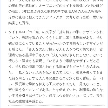
の場面等が感動的。オープニングのタイトル映像も心憎いほど
の演出。3年に及ぶ丹念な取材の中で登場人物の人生の転機を
冷静に克明に捉えてきたディレクターの寄り添う姿勢・思いが
結実した秀作。
タイトルロゴの「光」の文字が「折り鶴」の形にデザインされ
ていた。視聴を進めていくうちに腑に落ちる場面があり、折り
鶴が鍵になっていることが分かったので素晴らしいデザインだ
と感じた。「みんなの架け橋」が人と人をつなぐ橋であり、管
理者である黒澤幸子さんの「決して独りきりにしない」という
優しさ・謙虚さも表現しているようで素敵なデザインだと思
う。折り鶴の演出でほんわかする場面でもグッと引き込まれ
た。「見えない」現実を伝えるのではなく、視覚を失ってもま
た前を向こうとする人たちの生きる力が深く届く番組。音・匂
い・温度等で季節を伝える工夫がされており、見えないこと、
寄り添うタイミングであることを伝えていた。利用者の飾らな
い本音を引き出せていた。何度も心を動かされ、涙して、共生
社会の重要性を感じた。