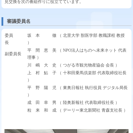
見交換を次の番組作りに役立てています。
審議委員名
委員
坂 本 徹 （ 北里大学 獣医学部 教職課程 教授
長
）
平 間 恵 美 （ NPO法人はちのへ未来ネット 代表
副委員長
理事 ）
川 嶋 大 史 （ つがる市観光物産協会 会長 ）
上 村 鮎 子 （ 十和田乗馬倶楽部 代表取締役社長
）
平 野 陽 児 （ 東奥日報社 執行役員 デジタル局長
）
成 田 幸 男 （ 陸奥新報社 代表取締役社長 ）
粒 来 和 成 （ デーリー東北新聞社 青森支社長 ）