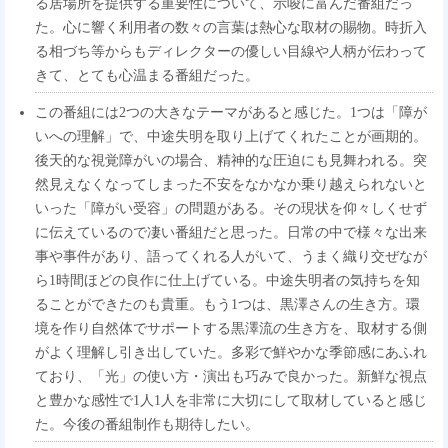
る居場所を提供する重要性について、示唆に富んだ番組だっ
た。心に響く利用者の数々の言葉は熱心な取材の賜物。時折入
る相づち等からもディレクターの優しい目線や人柄が伝わって
きて、とても心温まる番組だった。
この番組には2つの大きなテーマがあると感じた。1つは「障が
いへの理解」で、中途失明を取り上げてくれたことが画期的。
後天的な視覚障がいの場合、精神的な圧迫にも見舞われる。突
然見えなくなってしまった不安をなかなか乗り越えられないと
いった「障がい受容」の問題がある。その現状を仰々しくせず
に伝えているので凄い番組だと思った。日常の中で様々な出来
事や事件があり、語ってくれる人がいて、うまく織り交ぜなが
ら1時間ほどの良作に仕上げている。中途失明者の気持ちを知
ることができたのも貴重。もう1つは、黒澤さんの生き方。環
境を作り自然体でサポートする黒澤流の生き方を、取材する側
がよく理解し引き出していた。多彩で鮮やかな季節感にあふれ
ており、「光」の使い方・演出も巧みで良かった。新鮮な視点
と豊かな感性で1人1人を非常に大切にして取材していると感じ
た。今後の番組制作も期待したい。