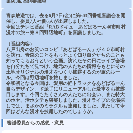
第603回番組審議会
青森放送では、去る6月7日(金)に第603回番組審議会を開
催し、委員7人社側6人が出席しました。
今回はテレビ番組『RABドキュ あどばるーん40市町村
漫才の旅～第８回野辺地町』を審議しました。
（番組内容）
八戸出身のお笑いコンビ「あどばるーん」が４０市町村
を訪ね、青森のことをもっとよく知り自分たちのことも
知ってもらおうという企画。訪れたその日にライブ会場
を自分たちで見つけ、地元の人たちの情報をもとにその
土地オリジナルの漫才をつくり披露するのが旅のルー
ル。今回は野辺地町を旅しました。
令和初となる今回は、愛用の軽トラックをあどばるーん
自らデザイン。ド派手にリニューアルした愛車をお披露
目します。今回もたくさんの人たちに出会い、また特大
のホヤ、活ホタテも堪能しました。漫才ライブの会場探
しでは、まさかのミラクルも連発しました。果たして今
回はどんな漫才を披露したのでしょうか。
審議委員からの感想・意見