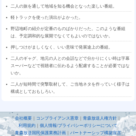
二人の旅を通して地域を知る機会となった楽しい番組。
軽トラックを使った演出がよかった。
野辺地町の紹介が定番のものばかりだった。このような番組
は、予定調和的な展開でなくてもよいのではないか。
押しつけがましくなく、いい意味で発展途上の番組。
二人のギャグ、地元の人との会話などで分かりにくい時は字幕
スーパーなどで視聴者に伝わるよう配慮することが必要ではな
いか。
二人が短時間で突撃取材して、ご当地ネタを作っていく様子は
構成としておもしろい。
会社概要
｜
コンプライアンス憲章
｜
青森放送人権方針
｜
利用規約
｜
個人情報/プライバシーポリシーについて
青森放送国民保護業務計画
｜
パートナーシップ構築宣言