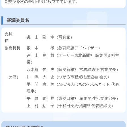
見交換を次の番組作りに役立てています。
審議委員名
委員
磯 山 隆 幸（写真家）
長
副委員長
坂 本 徹（教育問題アドバイザー）
遠 山 良 雄（デーリー東北新聞社 編集局資料室
長）
八木橋 俊 夫（陸奥新報社 常務取締役 営業局長）
欠席）
川 嶋 大 史（つがる市観光物産協会 会長）
平 間 恵 美（NPO法人はちのへ未来ネット 代表
理事）
平 野 陽 児（東奥日報社 編集局 生活文化部長）
上 村 鮎 子（十和田乗馬倶楽部 代表取締役）