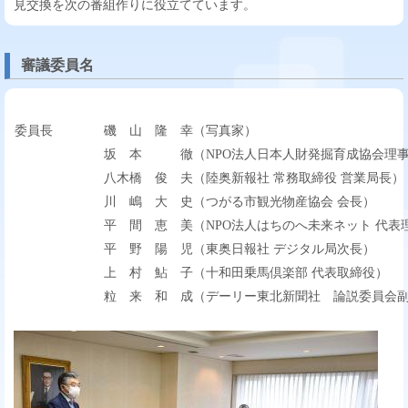
見交換を次の番組作りに役立てています。
審議委員名
委員長
磯 山 隆 幸（写真家）
坂 本 徹（NPO法人日本人財発掘育成協会理
八木橋 俊 夫（陸奥新報社 常務取締役 営業局長）
川 嶋 大 史（つがる市観光物産協会 会長）
平 間 恵 美（NPO法人はちのへ未来ネット 代表
平 野 陽 児（東奥日報社 デジタル局次長）
上 村 鮎 子（十和田乗馬倶楽部 代表取締役）
粒 来 和 成（デーリー東北新聞社 論説委員会