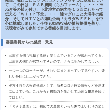
発信。曜日ごとに３つのコンテンツを中心に放送してい
て、この日は「ＲＡＢ農園（らぶファーム）」・・・玉
ねぎ等の植え付け、下北地方の魅力を１５回にわたって
伝える「Ｗｉｔｈ下北」・・・陸マグロこと大澗牛の紹
介、そしてＮＴＶとの連動企画「カラダＷＥＥＫ」を中
心に構成しました。今後も動画投稿や情報提供を募り、
視聴者がみて参加できる番組を目指します。
審議委員からの感想・意見
出演する側も視聴する側も楽しんでいることが伝わってくる。
出演者の個性が際立ってきたので、さらに生かしてほしい。
一つ一つのコーナーが、きれいにまとまっていて見やすい。楽
しい番組に仕上がってきた。
夕方４時台の報道番組として、新型コロナ感染情報などを迅速
に伝えている。これからも機動力を生かして迅速な報道を続け
てほしい。
「ＲＡＢ農園」は、初めての農業といった趣で土いじりの楽し