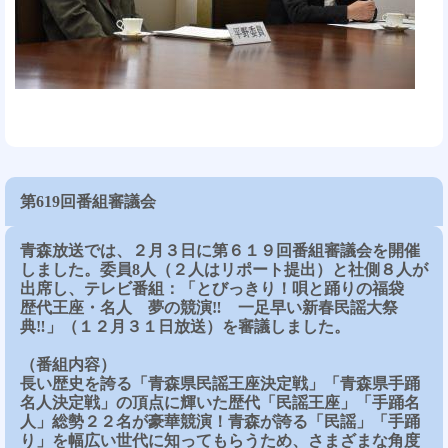
第619回番組審議会
青森放送では、２月３日に第６１９回番組審議会を開催
しました。委員8人（２人はリポート提出）と社側８人が
出席し、テレビ番組：「とびっきり！唄と踊りの福袋
歴代王座・名人 夢の競演‼ 一足早い新春民謡大祭
典‼」（１２月３１日放送）を審議しました。
（番組内容）
長い歴史を誇る「青森県民謡王座決定戦」「青森県手踊
名人決定戦」の頂点に輝いた歴代「民謡王座」「手踊名
人」総勢２２名が豪華競演！青森が誇る「民謡」「手踊
り」を幅広い世代に知ってもらうため、さまざまな角度