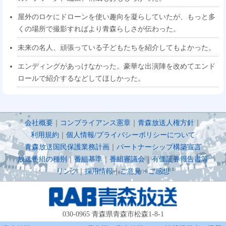
屋外のロケにドローンを使い趣向を凝らしていたが、もっと多
くの場所で撮影すればより青森らしさが伝わった。
未来の名人、頑張っている子どもたちを紹介してもよかった。
エンディングがあっけなかった。豪華な出演陣を改めてエンド
ロールで紹介するなどしてほしかった。
会社概要
｜
コンプライアンス憲章
｜
青森放送人権方針
｜
利用規約
｜
個人情報/プライバシーポリシーについて
青森放送国民保護業務計画
｜
パートナーシップ構築宣言
放送番組の種別
｜
番組基準
｜
番組審議会
｜
有価証券報告書等
リンク
｜
採用情報
｜
ご意見・ご感想
030-0965 青森県青森市松森1-8-1