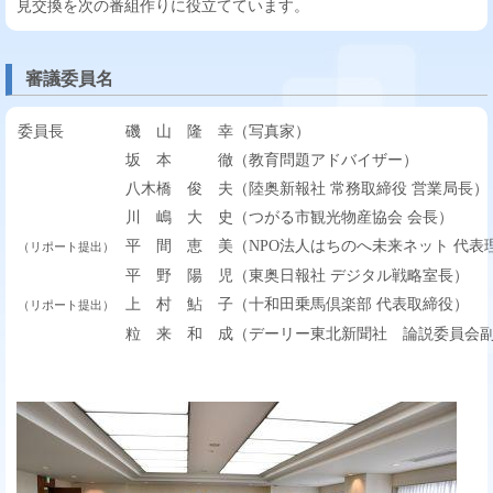
見交換を次の番組作りに役立てています。
審議委員名
委員長
磯 山 隆 幸（写真家）
坂 本 徹（教育問題アドバイザー）
八木橋 俊 夫（陸奥新報社 常務取締役 営業局長）
川 嶋 大 史（つがる市観光物産協会 会長）
平 間 恵 美（NPO法人はちのへ未来ネット 代表
（リポート提出）
平 野 陽 児（東奥日報社 デジタル戦略室長）
上 村 鮎 子（十和田乗馬倶楽部 代表取締役）
（リポート提出）
粒 来 和 成（デーリー東北新聞社 論説委員会