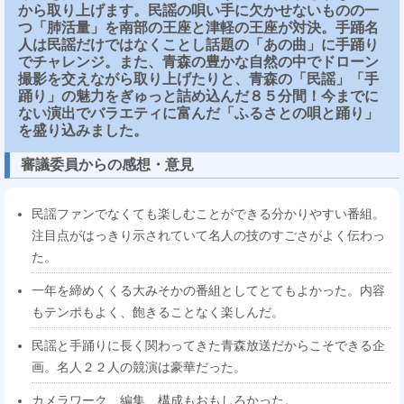
から取り上げます。民謡の唄い手に欠かせないものの一
つ「肺活量」を南部の王座と津軽の王座が対決。手踊名
人は民謡だけではなくことし話題の「あの曲」に手踊り
でチャレンジ。また、青森の豊かな自然の中でドローン
撮影を交えながら取り上げたりと、青森の「民謡」「手
踊り」の魅力をぎゅっと詰め込んだ８５分間！今までに
ない演出でバラエティに富んだ「ふるさとの唄と踊り」
を盛り込みました。
審議委員からの感想・意見
民謡ファンでなくても楽しむことができる分かりやすい番組。
注目点がはっきり示されていて名人の技のすごさがよく伝わっ
た。
一年を締めくくる大みそかの番組としてとてもよかった。内容
もテンポもよく、飽きることなく楽しんだ。
民謡と手踊りに長く関わってきた青森放送だからこそできる企
画。名人２２人の競演は豪華だった。
カメラワーク、編集、構成もおもしろかった。