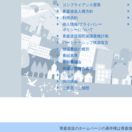
コンプライアンス憲章
青森放送人権方針
利用規約
個人情報/プライバシー
ポリシーについて
青森放送国民保護業務計画
パートナーシップ構築宣言
放送番組の種別
番組基準
番組審議会
有価証券報告書等
リンク
採用情報
ご意見・ご感想
青森放送のホームページの著作権は青森