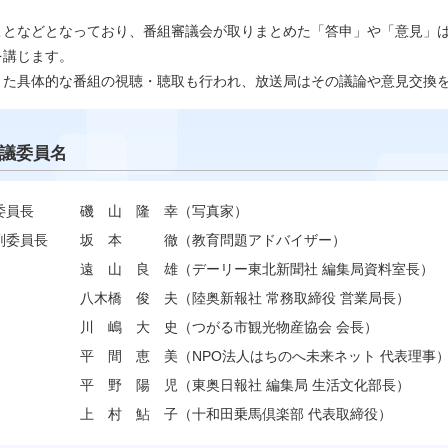
ことなどとなっており、番組審議会が取りまとめた「答申」や「意見」
を講じます。
また具体的な番組の視聴・聴取も行われ、放送局はその議論や意見交換
議委員名
委員長
磯 山 隆 幸（写真家）
副委員長
坂 本 徹（教育問題アドバイザー）
遠 山 良 雄（デーリー東北新聞社 編集局資料室長）
八木橋 俊 夫（陸奥新報社 常務取締役 営業局長）
川 嶋 大 史（つがる市観光物産協会 会長）
平 間 恵 美（NPO法人はちのへ未来ネット 代表理事
平 野 陽 児（東奥日報社 編集局 生活文化部長）
上 村 鮎 子（十和田乗馬倶楽部 代表取締役）