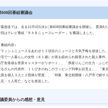
第608回番組審議会
青森放送では、去る12月4日(水)に第608回番組審議会を開催し、委員8
今回はテレビ番組『ＲＡＢニュースレーダー 』を審議しました。
（番組内容）
フラッシュニュースをあわせ１２項目のニュースと天気予報を放送した
自宅で一人暮らしの女性（８１歳）が首を絞められ殺害された殺人事件
新庁舎落成を菅原キャスターがリポート」、「県産りんごの主力・ふじ
ぼるさんの代表作、１１ぴきのねこのラッピング列車お目見え」、「東
化賞を個人３人と２団体が受賞」、「特集 東北初開催・八戸市で鯖サ
火災・１人死亡」などを放送した。
議委員からの感想・意見