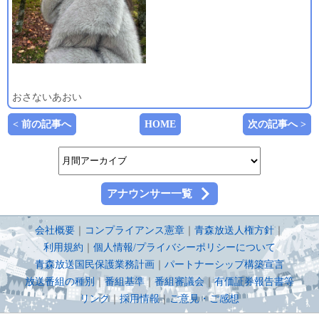
おさないあおい
< 前の記事へ
HOME
次の記事へ >
アナウンサー一覧
会社概要
｜
コンプライアンス憲章
｜
青森放送人権方針
｜
利用規約
｜
個人情報/プライバシーポリシーについて
青森放送国民保護業務計画
｜
パートナーシップ構築宣言
放送番組の種別
｜
番組基準
｜
番組審議会
｜
有価証券報告書等
リンク
｜
採用情報
｜
ご意見・ご感想