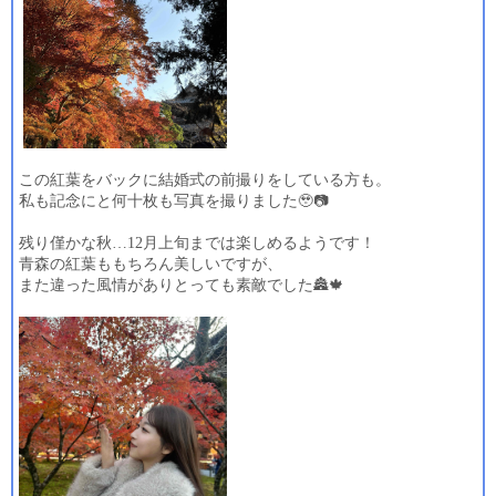
この紅葉をバックに結婚式の前撮りをしている方も。
私も記念にと何十枚も写真を撮りました
🥹📷
残り僅かな秋…
12
月上旬までは楽しめるようです！
青森の紅葉ももちろん美しいですが、
また違った風情がありとっても素敵でした
🏯🍁