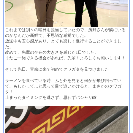
これまでは別々の曜日を担当していたので、濱野さんが隣にいる
のがなんだか新鮮で、不思議な感覚でした。
放送中も安心感があり、とても楽しく進行することができまし
た。
改めて、先輩の存在の大きさを感じた
1
日でした。
またご一緒できる機会があれば、先輩！よろしくお願いします！
そして先日、青森に来て初めてクワガタを見つけました！
ラーメンを食べている時、ふと外を見ると何かが飛び回ってい
て、もしかして
…
と思って目で追いかけると、まさかのクワガ
タ！
止まったタイミングを逃さず、思わずパシャリ
📸