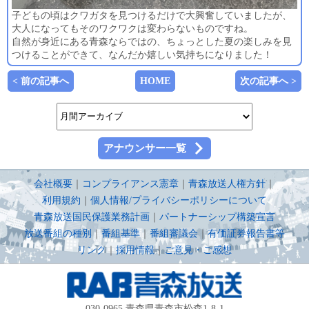
子どもの頃はクワガタを見つけるだけで大興奮していましたが、
大人になってもそのワクワクは変わらないものですね。
自然が身近にある青森ならではの、ちょっとした夏の楽しみを見
つけることができて、なんだか嬉しい気持ちになりました！
< 前の記事へ
HOME
次の記事へ >
アナウンサー一覧
会社概要
｜
コンプライアンス憲章
｜
青森放送人権方針
｜
利用規約
｜
個人情報/プライバシーポリシーについて
青森放送国民保護業務計画
｜
パートナーシップ構築宣言
放送番組の種別
｜
番組基準
｜
番組審議会
｜
有価証券報告書等
リンク
｜
採用情報
｜
ご意見・ご感想
030-0965 青森県青森市松森1-8-1