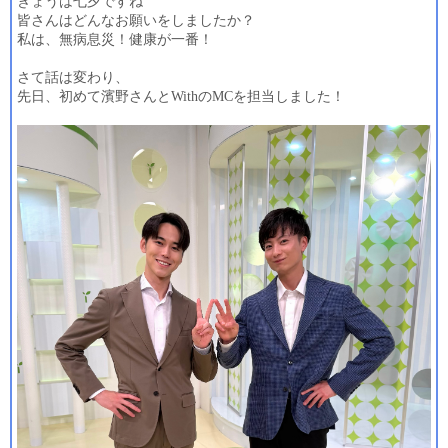
きょうは七夕ですね
皆さんはどんなお願いをしましたか？
私は、無病息災！健康が一番！
さて話は変わり、
先日、初めて濱野さんと
With
の
MC
を担当しました！