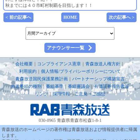
秋までには４０市町村制覇を目指します！！
< 前の記事へ
HOME
次の記事へ >
アナウンサー一覧
会社概要
｜
コンプライアンス憲章
｜
青森放送人権方針
｜
利用規約
｜
個人情報/プライバシーポリシーについて
青森放送国民保護業務計画
｜
パートナーシップ構築宣言
放送番組の種別
｜
番組基準
｜
番組審議会
｜
有価証券報告書等
リンク
｜
採用情報
｜
ご意見・ご感想
030-0965 青森県青森市松森1-8-1
青森放送のホームページの著作権は青森放送および情報提供者に帰属
します。