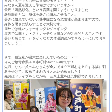
６月スタートと同時に真夏の暑さです・・・
みなさん夏を迎える準備はできていますか？
最近「暑熱順化」という言葉を聞くようになりました。
暑熱順化とは、身体を暑さに慣れさせること。
暑さに慣れていないと熱中症になる危険性が高まりますので、
身体を暑さに慣らすことが大切です。
屋外では軽いウォーキングやジョギング
屋内では筋トレ・ストレッチや入浴などが効果的とのことです！
暑いと感じて、汗をかくなどの体温調節ができるようにしておき
ましょう！
さて、最近私が週末に楽しんでいるのは・・・
りんご娘青森県４０市町村Stamp Rallyです！
先月、りんご娘のみなさんが全力で４０市町村をＰＲする姿に刺
激を受けて、改めてまわろうと思い始めました！
先月はドライブをしながら、三八上北をほぼ制覇できました！